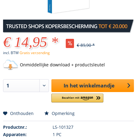
€ 14,95 *
€ 89,90 *
incl. BTW
Gratis verzending
Onmiddellijke download + productsleutel
In het winkelmandje
Onthouden
Opmerking
Productnr.:
LS-101327
Apparaten:
1 PC