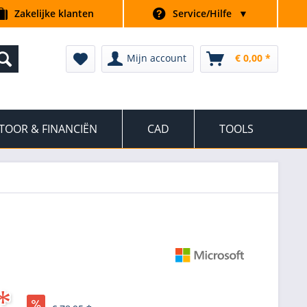
Zakelijke klanten
Service/Hilfe
▼
Mijn account
€ 0,00 *
TOOR & FINANCIËN
CAD
TOOLS
*