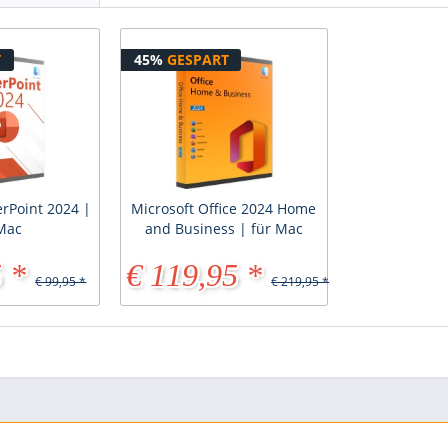
T
45%
GESPART
rPoint 2024 |
Microsoft Office 2024 Home
 Mac
and Business | für Mac
 *
€ 119,95 *
€ 99,95 *
€ 219,95 *