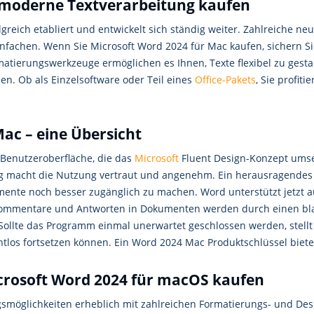
 moderne Textverarbeitung kaufen
lgreich etabliert und entwickelt sich ständig weiter. Zahlreiche ne
infachen. Wenn Sie Microsoft Word 2024 für Mac kaufen, sichern Sie
atierungswerkzeuge ermöglichen es Ihnen, Texte flexibel zu gestal
len. Ob als Einzelsoftware oder Teil eines
Office-Pakets
, Sie profit
ac – eine Übersicht
Benutzeroberfläche, die das
Microsoft
Fluent Design-Konzept umset
ung macht die Nutzung vertraut und angenehm. Ein herausragendes 
kumente noch besser zugänglich zu machen. Word unterstützt jetz
et. Kommentare und Antworten in Dokumenten werden durch einen bl
Sollte das Programm einmal unerwartet geschlossen werden, stell
tlos fortsetzen können. Ein Word 2024 Mac Produktschlüssel bietet 
crosoft Word 2024 für macOS kaufen
gsmöglichkeiten erheblich mit zahlreichen Formatierungs- und Desi