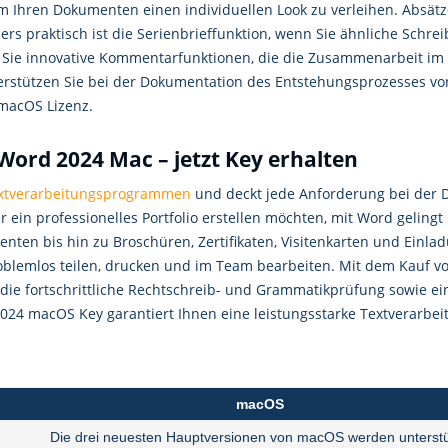
m Ihren Dokumenten einen individuellen Look zu verleihen. Absätze
ders praktisch ist die Serienbrieffunktion, wenn Sie ähnliche Sch
Sie innovative Kommentarfunktionen, die die Zusammenarbeit im 
tützen Sie bei der Dokumentation des Entstehungsprozesses von d
 macOS Lizenz.
Word 2024 Mac – jetzt Key erhalten
xtverarbeitungsprogrammen
und deckt jede Anforderung bei der D
r ein professionelles Portfolio erstellen möchten, mit Word gelin
ten bis hin zu Broschüren, Zertifikaten, Visitenkarten und Einladu
blemlos teilen, drucken und im Team bearbeiten. Mit dem Kauf v
die fortschrittliche Rechtschreib- und Grammatikprüfung sowie ei
024 macOS Key garantiert Ihnen eine leistungsstarke Textverarbe
macOS
Die drei neuesten Hauptversionen von macOS werden unterstü