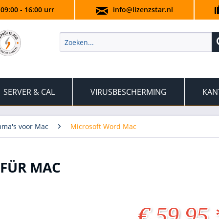
 09:00 - 16:00 urr
info@lizenzstar.nl
SERVER & CAL
VIRUSBESCHERMING
KAN
mma's voor Mac
Microsoft Word Mac
 FÜR MAC
€ 59,95 