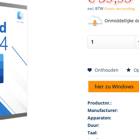
incl. BTW
Gratis verzending
Onmiddellijke d
Onthouden
Op
hier zu Windows
Productnr.:
Manufacturer:
Apparaten:
Duur:
Taal: