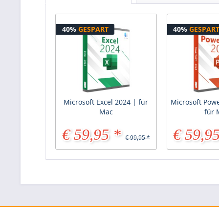
40%
GESPART
40%
GESPAR
Microsoft Excel 2024 | für
Microsoft Powe
Mac
für
€ 59,95 *
€ 59,95
€ 99,95 *