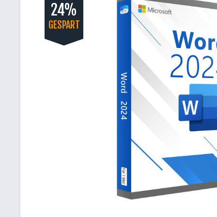
24%
GESPART