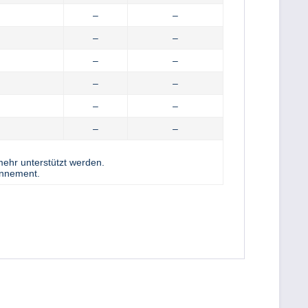
–
–
–
–
–
–
–
–
–
–
–
–
ehr unterstützt werden.
onnement.