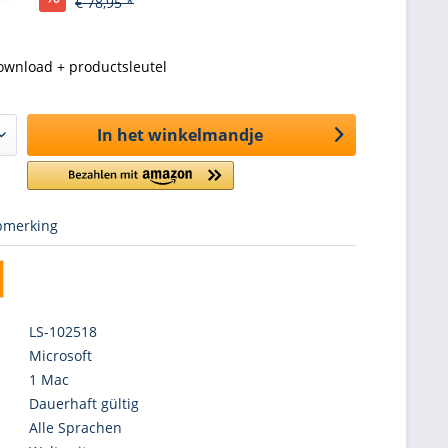
€ 78,95 *
ownload + productsleutel
In het winkelmandje
merking
LS-102518
Microsoft
1 Mac
Dauerhaft gültig
Alle Sprachen