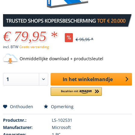
€ 79,95 *
€ 95,95 *
incl. BTW
Gratis verzending
Onmiddellijke download + productsleutel
In het winkelmandje
Onthouden
Opmerking
Productnr.:
LS-102531
Manufacturer:
Microsoft
Apparaten:
1 PC