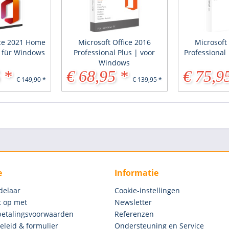
ice 2021 Home
Microsoft Office 2016
Microsoft
| für Windows
Professional Plus | voor
Professional
Windows
 *
€ 68,95 *
€ 75,9
€ 149,90 *
€ 139,95 *
e
Informatie
delaar
Cookie-instellingen
 op met
Newsletter
betalingsvoorwaarden
Referenzen
eleid & formulier
Ondersteuning en Service