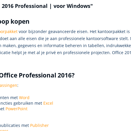
e 2016 Professional | voor Windows"
koop kopen
oorpakket
voor bijzonder geavanceerde eisen. Het kantoorpakket is 
ldoet aan alle eisen die je aan professionele kantoorsoftware stelt
en maken, gegevens en informatie beheren in tabellen, indrukwekke
catie helpt je met al je privé en professionele projecten. Office 
Office Professional 2016?
assingen
:
enten met
Word
uncties gebruiken met
Excel
met
PowerPoint
publicaties met
Publisher
cess.