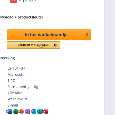
€ 139,95 *
ownload + productsleutel
In het winkelmandje
merking
LS-101434
Microsoft
1 PC
Permanent geldig
Alle talen
Wereldwijd
E-mail