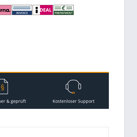
her & geprüft
Kostenloser Support