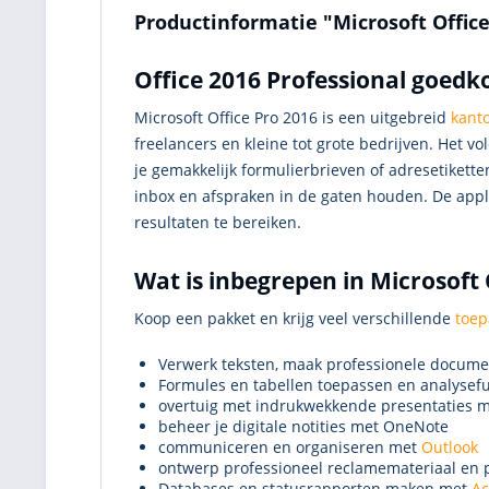
Productinformatie "Microsoft Offic
Office 2016 Professional goed
Microsoft Office Pro 2016 is een uitgebreid
kant
freelancers en kleine tot grote bedrijven. Het vo
je gemakkelijk formulierbrieven of adresetikett
inbox en afspraken in de gaten houden. De appli
resultaten te bereiken.
Wat is inbegrepen in Microsoft 
Koop een pakket en krijg veel verschillende
toep
Verwerk teksten, maak professionele docum
Formules en tabellen toepassen en analysef
overtuig met indrukwekkende presentaties 
beheer je digitale notities met OneNote
communiceren en organiseren met
Outlook
ontwerp professioneel reclamemateriaal en 
Databases en statusrapporten maken met
Ac