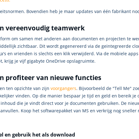
teitsnormen. Bovendien heb je maar updates van één fabrikant nod
 en vereenvoudig teamwerk
latform om samen met anderen aan documenten en projecten te werk
ddellijk zichtbaar. Dit wordt gegenereerd via de geïntegreerde clo
 en vrienden is slechts een klik verwijderd. Via de mobiele apps h
t, krijg je vijf gigabyte OneDrive opslagruimte.
en profiteer van nieuwe functies
n ten opzichte van zijn
voorgangers
. Bijvoorbeeld de "Tell Me" zo
ijker vinden. Op die manier bespaar je tijd en geld en bereik je o
de inhoud die je vindt direct voor je documenten gebruiken. De ni
vullen. Koop het softwarepakket van MS en verkrijg nog sneller n
el en gebruik het als download