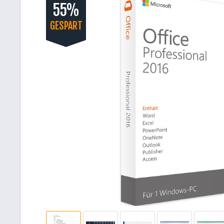
55%
GESPART