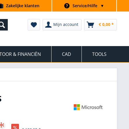
Zakelijke klanten
Service/Hilfe
▼
Mijn account
€ 0,00 *
TOOR & FINANCIËN
CAD
TOOLS
S
*