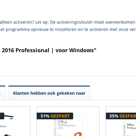
t alleen activeren? Let op: De activeringssleutel moet overeenkomen 
 het programma opnieuw te installeren en te activeren met onze ver
e 2016 Professional | voor Windows"
k
Klanten hebben ook gekeken naar
T
51%
GESPART
55%
GESPAR