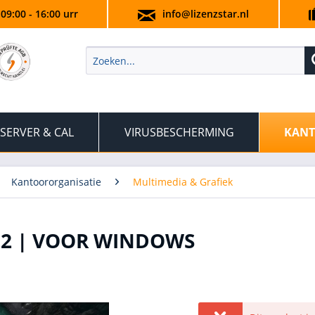
 09:00 - 16:00 urr
info@lizenzstar.nl
SERVER & CAL
VIRUSBESCHERMING
KANT
Kantoororganisatie
Multimedia & Grafiek
22 | VOOR WINDOWS