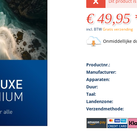
Dit product i
€ 49,95 
incl. BTW
Gratis verzending
Onmiddellijke d
Productnr.:
Manufacturer:
Apparaten:
Duur:
Taal:
Landenzone:
Verzendmethode: