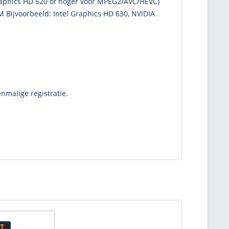
raphics HD 520 of hoger voor MPEG2/AVC/HEVC)
 Bijvoorbeeld: Intel Graphics HD 630, NVIDIA
nmalige registratie.
T