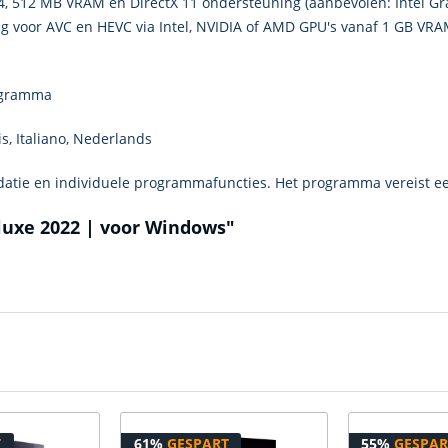
4, 512 MB VRAM en DirectX 11 ondersteuning (aanbevolen: Intel G
g voor AVC en HEVC via Intel, NVIDIA of AMD GPU's vanaf 1 GB VRAM
rogramma
is, Italiano, Nederlands
lidatie en individuele programmafuncties. Het programma vereist ee
luxe 2022 | voor Windows"
T
61%
GESPART
55%
GESPAR