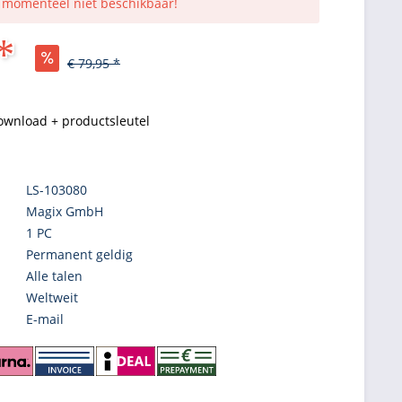
s momenteel niet beschikbaar!
*
€ 79,95 *
ownload + productsleutel
LS-103080
Magix GmbH
1 PC
Permanent geldig
Alle talen
Weltweit
E-mail