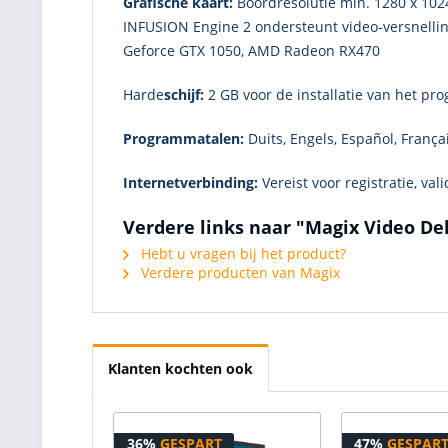
Grafische kaart:
Boordresolutie min. 1280 x 102
INFUSION Engine 2 ondersteunt video-versnellin
Geforce GTX 1050, AMD Radeon RX470
Harde
schijf:
2 GB voor de installatie van het p
Programmatalen:
Duits, Engels, Español, França
Internetverbinding:
Vereist voor registratie, va
Verdere links naar "Magix Video De
Hebt u vragen bij het product?
Verdere producten van Magix
Klanten kochten ook
36%
GESPART
47%
GESPAR