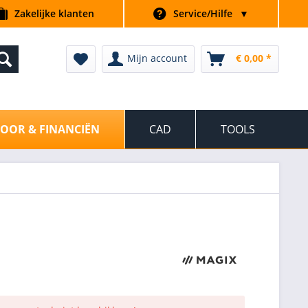
Zakelijke klanten
Service/Hilfe
▼
Mijn account
€ 0,00 *
OOR & FINANCIËN
CAD
TOOLS