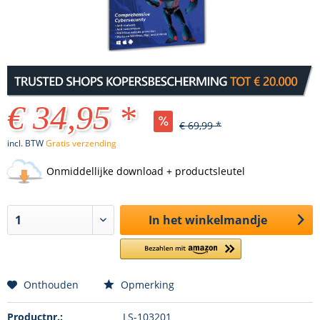
€ 34,95 *
€ 69,99 *
incl. BTW
Gratis verzending
Onmiddellijke download + productsleutel
In het winkelmandje
Onthouden
Opmerking
Productnr.:
LS-103201