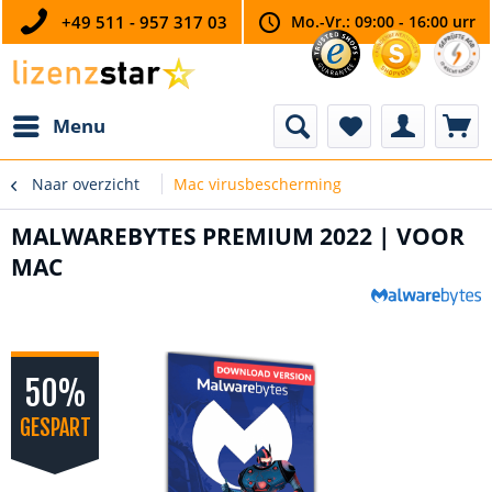
+49 511 - 957 317 03
Mo.-Vr.: 09:00 - 16:00 urr
Menu
Naar overzicht
Mac virusbescherming
MALWAREBYTES PREMIUM 2022 | VOOR
MAC
50%
GESPART