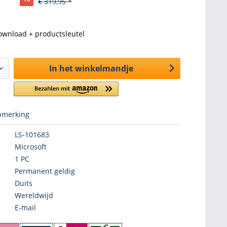
€ 319,95 *
ownload + productsleutel
In het winkelmandje
merking
LS-101683
Microsoft
1 PC
Permanent geldig
Duits
Wereldwijd
E-mail