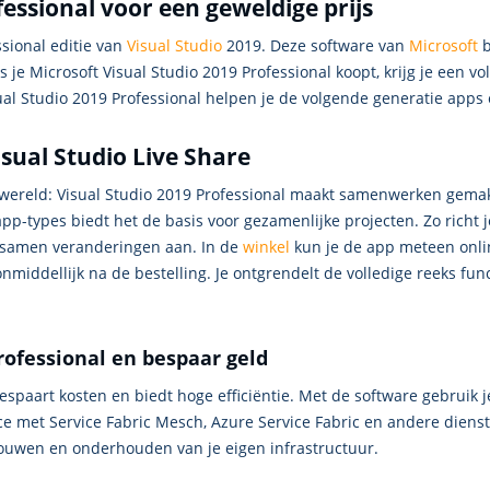
essional voor een geweldige prijs
ssional editie van
Visual Studio
2019. Deze software van
Microsoft
b
 je Microsoft Visual Studio 2019 Professional koopt, krijg je een v
isual Studio 2019 Professional helpen je de volgende generatie app
sual Studio Live Share
r wereld: Visual Studio 2019 Professional maakt samenwerken gemak
 app-types biedt het de basis voor gezamenlijke projecten. Zo richt
je samen veranderingen aan. In de
winkel
kun je de app meteen onli
nmiddellijk na de bestelling. Je ontgrendelt de volledige reeks fun
rofessional en bespaar geld
 bespaart kosten en biedt hoge efficiëntie. Met de software gebrui
ice met Service Fabric Mesch, Azure Service Fabric en andere dien
 bouwen en onderhouden van je eigen infrastructuur.