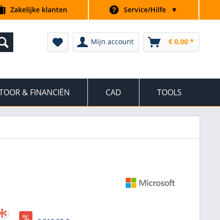
Zakelijke klanten
Service/Hilfe
▼
Mijn account
€ 0,00 *
TOOR & FINANCIËN
CAD
TOOLS
*