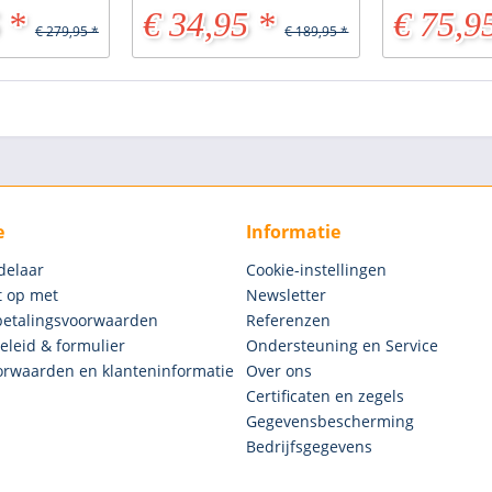
 *
€ 34,95 *
€ 75,9
€ 279,95 *
€ 189,95 *
e
Informatie
delaar
Cookie-instellingen
 op met
Newsletter
betalingsvoorwaarden
Referenzen
eleid & formulier
Ondersteuning en Service
rwaarden en klanteninformatie
Over ons
Certificaten en zegels
Gegevensbescherming
Bedrijfsgegevens