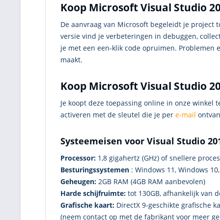
Koop Microsoft Visual Studio 20
De aanvraag van Microsoft begeleidt je project t
versie vind je verbeteringen in debuggen, colle
je met een een-klik code opruimen. Problemen en
maakt.
Koop Microsoft Visual Studio 20
Je koopt deze toepassing online in onze winkel 
activeren met de sleutel die je per
e-mail
ontvang
Systeemeisen voor Visual Studio 20
Processor:
1,8 gigahertz (GHz) of snellere proce
Besturingssystemen
: Windows 11, Windows 10,
Geheugen:
2GB RAM (4GB RAM aanbevolen)
Harde schijfruimte:
tot 130GB, afhankelijk van d
Grafische kaart:
DirectX 9-geschikte grafische k
(neem contact op met de fabrikant voor meer ged