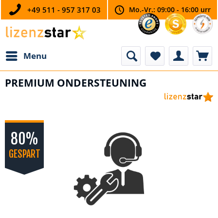
+49 511 - 957 317 03
Mo.-Vr.: 09:00 - 16:00 urr
Menu
PREMIUM ONDERSTEUNING
80%
GESPART