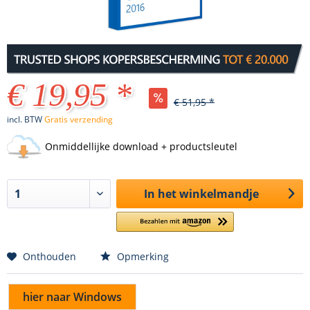
€ 19,95 *
€ 51,95 *
incl. BTW
Gratis verzending
Onmiddellijke download + productsleutel
In het winkelmandje
Onthouden
Opmerking
hier naar Windows