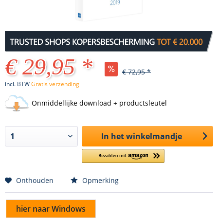
€ 29,95 *
€ 72,95 *
incl. BTW
Gratis verzending
Onmiddellijke download + productsleutel
In het winkelmandje
Onthouden
Opmerking
hier naar Windows