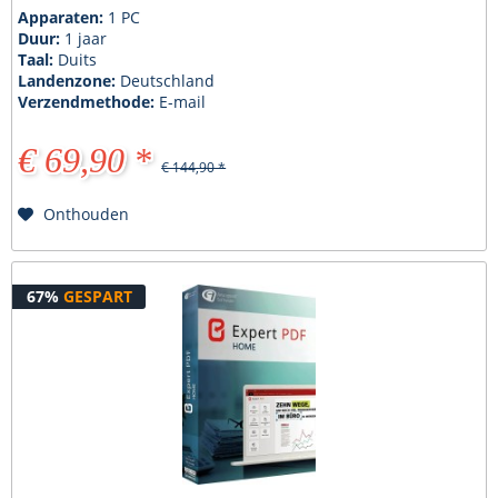
Apparaten:
1 PC
Duur:
1 jaar
Taal:
Duits
Landenzone:
Deutschland
Verzendmethode:
E-mail
€ 69,90 *
€ 144,90 *
Onthouden
67%
GESPART