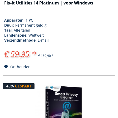
Fix-It Utilities 14 Platinum | voor Windows
Apparaten:
1 PC
Duur:
Permanent geldig
Taal:
Alle talen
Landenzone:
Weltweit
Verzendmethode:
E-mail
€ 59,95 *
€ 169,90 *
Onthouden
45%
GESPART