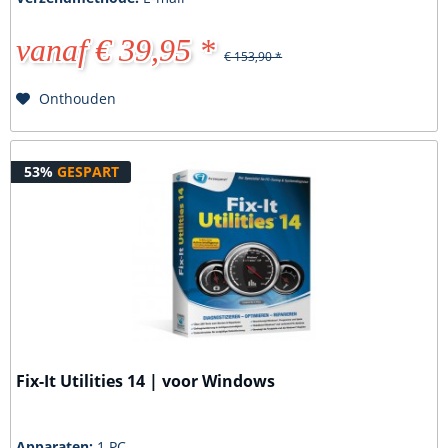
vanaf € 39,95 *
€ 153,90 *
Onthouden
53%
GESPART
Fix-It Utilities 14 | voor Windows
Apparaten:
1 PC