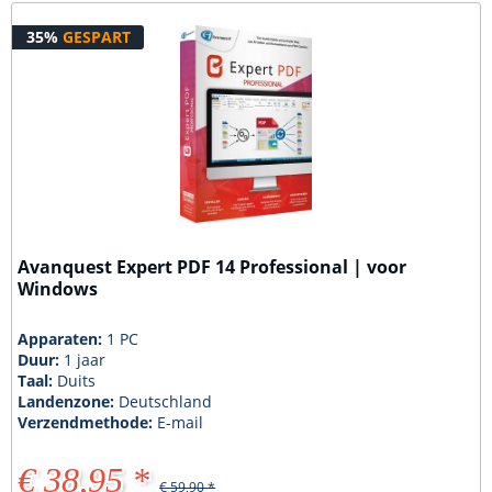
35%
GESPART
Avanquest Expert PDF 14 Professional | voor
Windows
Apparaten:
1 PC
Duur:
1 jaar
Taal:
Duits
Landenzone:
Deutschland
Verzendmethode:
E-mail
€ 38,95 *
€ 59,90 *