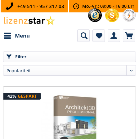
+49 511 - 957 317 03
Mo.-Vr.: 09:00 - 16:00 urr
Menu
Filter
42%
GESPART