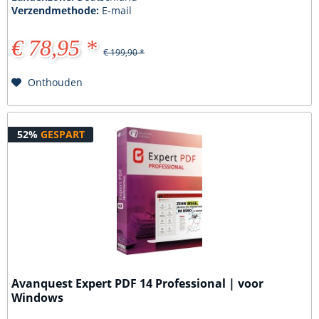
Verzendmethode:
E-mail
€ 78,95 *
€ 199,90 *
Onthouden
52%
GESPART
Avanquest Expert PDF 14 Professional | voor
Windows