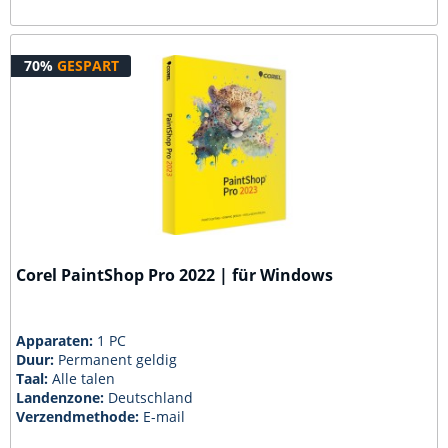
70%
GESPART
Corel PaintShop Pro 2022 | für Windows
Apparaten:
1 PC
Duur:
Permanent geldig
Taal:
Alle talen
Landenzone:
Deutschland
Verzendmethode:
E-mail