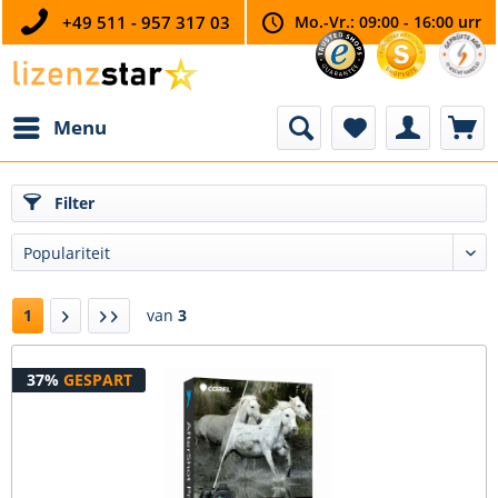
+49 511 - 957 317 03
Mo.-Vr.: 09:00 - 16:00 urr
Menu
Filter
1
van
3
37%
GESPART