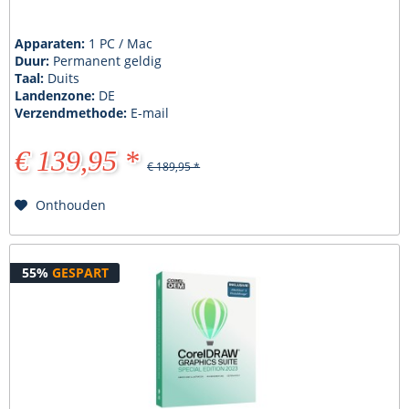
Apparaten:
1 PC / Mac
Duur:
Permanent geldig
Taal:
Duits
Landenzone:
DE
Verzendmethode:
E-mail
€ 139,95 *
€ 189,95 *
Onthouden
55%
GESPART