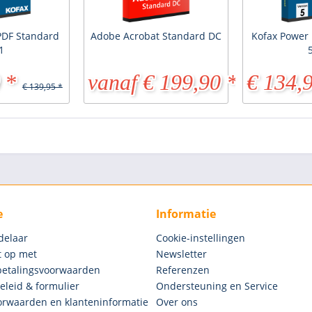
PDF Standard
Adobe Acrobat Standard DC
Kofax Power
1
 *
vanaf € 199,90 *
€ 134,
€ 139,95 *
€ 479,95 *
e
Informatie
delaar
Cookie-instellingen
 op met
Newsletter
betalingsvoorwaarden
Referenzen
eleid & formulier
Ondersteuning en Service
rwaarden en klanteninformatie
Over ons