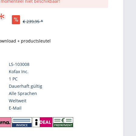
s momenteel niet beschikbaar!
*
€ 239,95 *
ownload + productsleutel
LS-103008
Kofax Inc.
1 PC
Dauerhaft gültig
Alle Sprachen
Weltweit
E-Mail