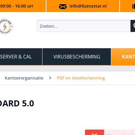
 09:00 - 16:00 urr
info@lizenzstar.nl
SERVER & CAL
VIRUSBESCHERMING
KANT
Kantoororganisatie
PDF en tekstherkenning
ARD 5.0