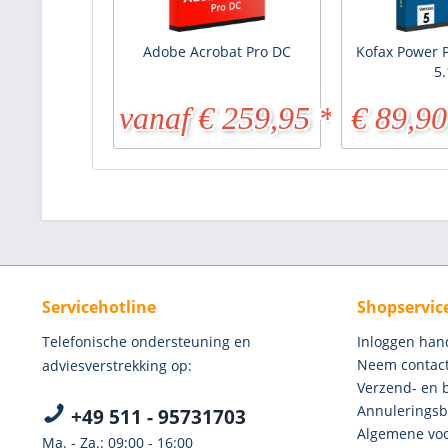
Adobe Acrobat Pro DC
Kofax Power 
5.
vanaf € 259,95 *
€ 89,90
€ 445,95 *
Servicehotline
Shopservic
Telefonische ondersteuning en
Inloggen han
Neem contact
adviesverstrekking op:
Verzend- en 
Annuleringsb
+49 511 - 95731703
Algemene voo
Ma. - Za.: 09:00 - 16:00