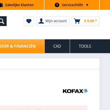
Zakelijke klanten
Service/Hilfe
▼
Mijn account
€ 0,00 *
OOR & FINANCIËN
CAD
TOOLS