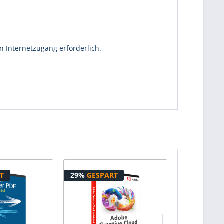
n Internetzugang erforderlich.
T
29%
GESPART
31%
GESPA