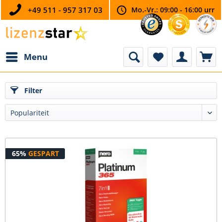
+49 511 - 957 317 03
Mo.-Vr.: 09:00 - 16:00 urr
Menu
Filter
65%
GESPART