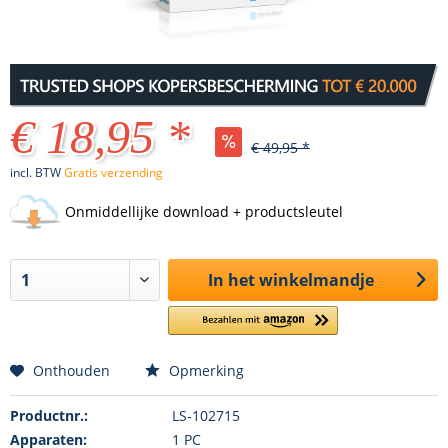
€ 18,95 *
€ 49,95 *
incl. BTW
Gratis verzending
Onmiddellijke download + productsleutel
In het winkelmandje
Onthouden
Opmerking
Productnr.:
LS-102715
Apparaten:
1 PC