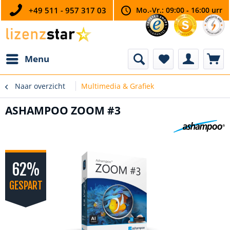
+49 511 - 957 317 03
Mo.-Vr.: 09:00 - 16:00 urr
Menu
Naar overzicht
Multimedia & Grafiek
ASHAMPOO ZOOM #3
62%
GESPART