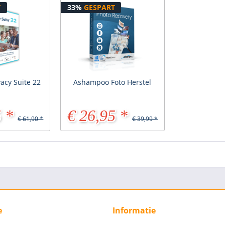
T
33%
GESPART
acy Suite 22
Ashampoo Foto Herstel
 *
€ 26,95 *
€ 61,90 *
€ 39,99 *
e
Informatie