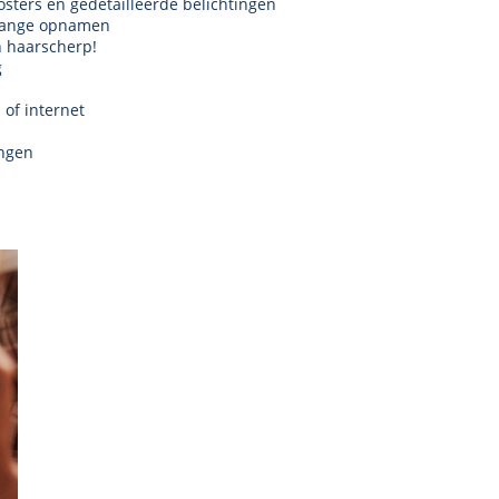
posters en gedetailleerde belichtingen
 lange opnamen
n haarscherp!
g
of internet
ingen