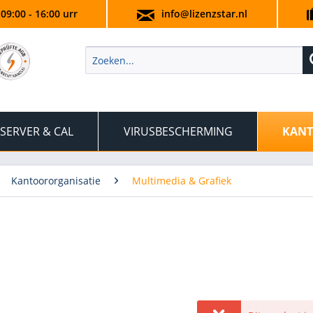
 09:00 - 16:00 urr
info@lizenzstar.nl
SERVER & CAL
VIRUSBESCHERMING
KANT
Kantoororganisatie
Multimedia & Grafiek