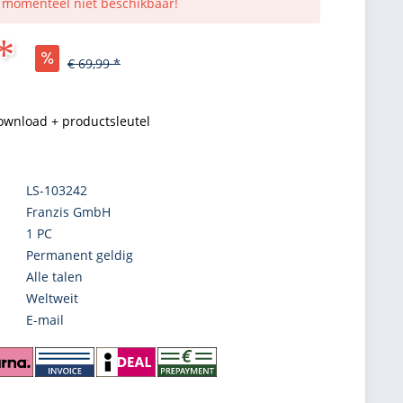
s momenteel niet beschikbaar!
*
€ 69,99 *
ownload + productsleutel
LS-103242
Franzis GmbH
1 PC
Permanent geldig
Alle talen
Weltweit
E-mail