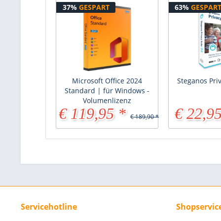
37%
GESPART
63%
GESPAR
Microsoft Office 2024
Steganos Priv
Standard | für Windows -
Volumenlizenz
€ 119,95 *
€ 22,95
€ 189,90 *
Servicehotline
Shopservic