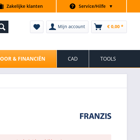
Zakelijke klanten
Service/Hilfe
▼
Mijn account
€ 0,00 *
OOR & FINANCIËN
CAD
TOOLS