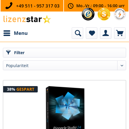
+49 511 - 957 317 03
Mo.-Vr.: 09:00 - 16:00 urr
Menu
Filter
38%
GESPART