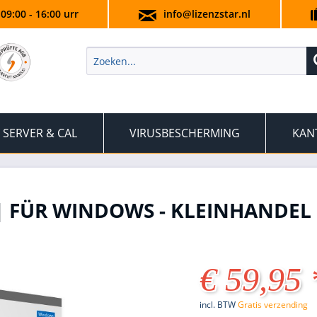
 09:00 - 16:00 urr
info@lizenzstar.nl
SERVER & CAL
VIRUSBESCHERMING
KAN
 | FÜR WINDOWS - KLEINHANDEL
€ 59,95 
incl. BTW
Gratis verzending