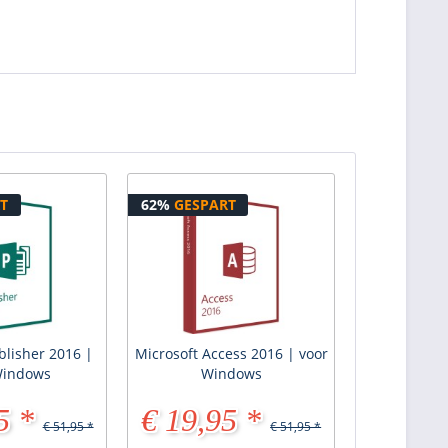
T
62%
GESPART
blisher 2016 |
Microsoft Access 2016 | voor
Windows
Windows
5 *
€ 19,95 *
€ 51,95 *
€ 51,95 *