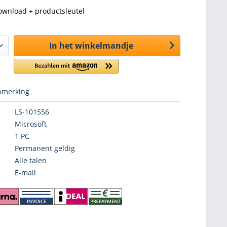
ownload + productsleutel
In het winkelmandje
merking
LS-101556
Microsoft
1 PC
Permanent geldig
Alle talen
E-mail