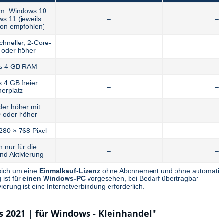
em: Windows 10
s 11 (jeweils
–
–
sion empfohlen)
chneller, 2-Core-
–
–
 oder höher
ns 4 GB RAM
–
–
 4 GB freier
–
–
herplatz
der höher mit
–
–
 oder höher
280 × 768 Pixel
–
–
h nur für die
–
–
und Aktivierung
sich um eine
Einmalkauf-Lizenz
ohne Abonnement und ohne automati
 ist für
einen Windows-PC
vorgesehen, bei Bedarf übertragbar
vierung ist eine Internetverbindung erforderlich.
s 2021 | für Windows - Kleinhandel"