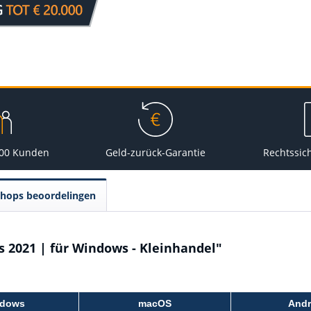
000 Kunden
Geld-zurück-Garantie
Rechtssic
Shops beoordelingen
s 2021 | für Windows - Kleinhandel"
dows
macOS
Andr