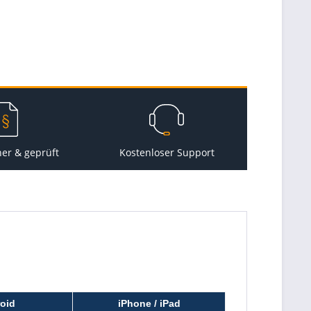
her & geprüft
Kostenloser Support
oid
iPhone / iPad