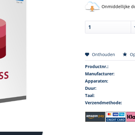
Onmiddellijke d
Onthouden
Op
Productnr.:
Manufacturer:
Apparaten:
Duur:
Taal:
Verzendmethode: