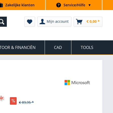
Zakelijke klanten
Service/Hilfe
▼
Mijn account
€ 0,00 *
TOOR & FINANCIËN
CAD
TOOLS
*
€ 89,95 *