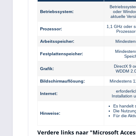
Betriebssyst
Betriebssystem:
oder Window
aktuelle Ver
1,1 GHz oder s
Prozessor:
Prozessor
Arbeitsspeicher:
Mindeste
Mindestens
Festplattenspeicher:
Speic
DirectX 9 o
Grafik:
WDDM 2.0
Bildschirmauflösung:
Mindestens 1
erforderlic
Internet:
Installation 
Es handelt 
Die Nutzung
Hinweise:
Für die Akti
Verdere links naar "Microsoft Acces