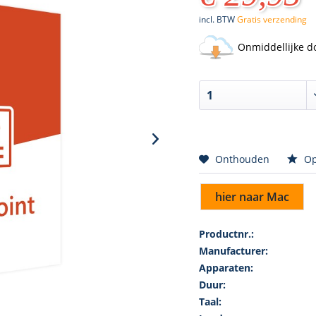
incl. BTW
Gratis verzending
Onmiddellijke d
Onthouden
Op
hier naar Mac
Productnr.:
Manufacturer:
Apparaten:
Duur:
Taal: