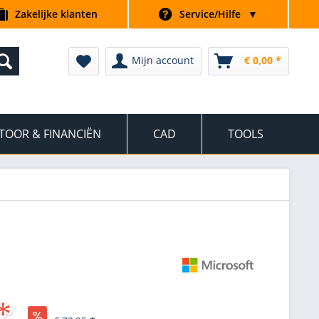
Zakelijke klanten
Service/Hilfe
▼
Mijn account
€ 0,00 *
TOOR & FINANCIËN
CAD
TOOLS
*