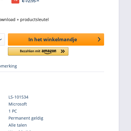
€ 72,95 *
ownload + productsleutel
In het winkelmandje
merking
LS-101534
Microsoft
1 PC
Permanent geldig
Alle talen