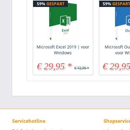
59%
GESPART
59%
GESPAR
Microsoft Excel 2019 | voor
Microsoft Ou
Windows
voor W
€ 29,95 *
€ 29,95
€ 72,95 *
Servicehotline
Shopservic