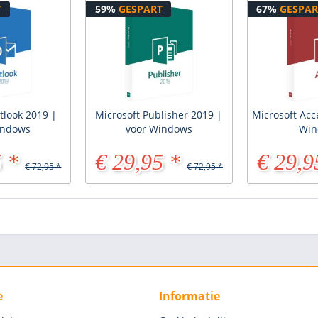
T
59%
GESPART
67%
GESPAR
tlook 2019 |
Microsoft Publisher 2019 |
Microsoft Acc
indows
voor Windows
Win
 *
€ 29,95 *
€ 29,9
€ 72,95 *
€ 72,95 *
e
Informatie