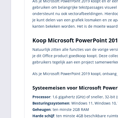
Als je Microsoft PowerPoint 2019 koopt en er ee
gebruiken om belangrijke tekstpassages visueel
ondersteunt nu ook vectorafbeeldingen. Hierdo
Je kunt delen van een grafiek losmaken en ze ap
kanten bekeken worden. Het is de moeite waard d
Koop Microsoft PowerPoint 20
Natuurlijk zitten alle functies van de vorige ver
je dit Office product goedkoop koopt. Deze colle
gebruikers tegelijk aan een project samenwerke
Als je Microsoft PowerPoint 2019 koopt, ontvang
Systeemeisen voor Microsoft Power
Processor
: 1,6 gigahertz (GHz) of sneller, 32-bit (
Besturingssystemen
: Windows 11, Windows 10,
Geheugen
: ten minste 2GB RAM
Harde schijf
: ten minste 4GB beschikbare ruimt