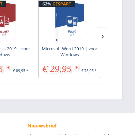
T
62%
GESPART
50%
GESPA
ess 2019 | voor
Microsoft Word 2019 | voor
Microsof
dows
Windows
Standaard 
5 *
€ 29,95 *
€ 69,9
€ 89,95 *
€ 78,95 *
Nieuwsbrief