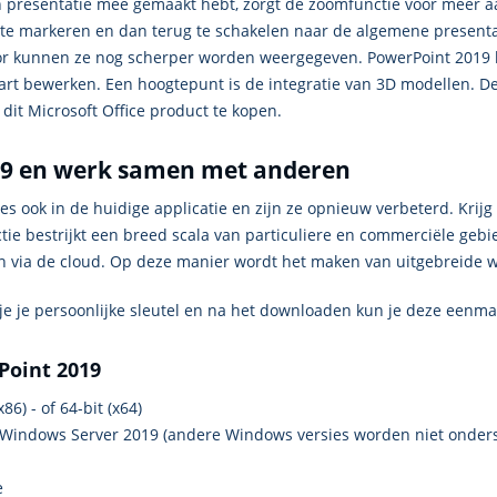
n presentatie mee gemaakt hebt, zorgt de zoomfunctie voor meer aa
 te markeren en dan terug te schakelen naar de algemene presenta
or kunnen ze nog scherper worden weergegeven. PowerPoint 2019 h
art bewerken. Een hoogtepunt is de integratie van 3D modellen. De
it Microsoft Office product te kopen.
19 en werk samen met anderen
sies ook in de huidige applicatie en zijn ze opnieuw verbeterd. Krij
ctie bestrijkt een breed scala van particuliere en commerciële geb
n via de cloud. Op deze manier wordt het maken van uitgebreide 
 je je persoonlijke sleutel en na het downloaden kun je deze eenma
Point 2019
x86) - of 64-bit (x64)
 Windows Server 2019 (andere Windows versies worden niet onder
e