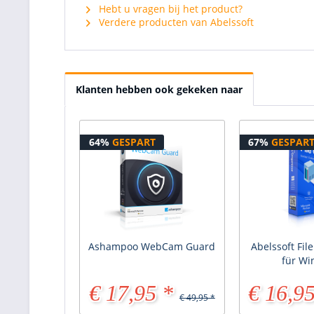
Hebt u vragen bij het product?
Verdere producten van Abelssoft
Klanten hebben ook gekeken naar
64%
GESPART
67%
GESPAR
Ashampoo WebCam Guard
Abelssoft Fil
für W
€ 17,95 *
€ 16,95
€ 49,95 *