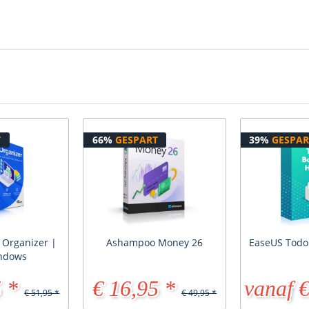
T
66%
GESPART
39%
GESPAR
e Organizer |
Ashampoo Money 26
EaseUS Todo
indows
 *
€ 16,95 *
vanaf €
€ 51,95 *
€ 49,95 *