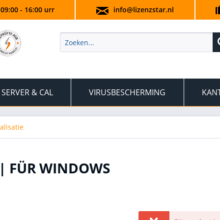
 09:00 - 16:00 urr
info@lizenzstar.nl
SERVER & CAL
VIRUSBESCHERMING
KANT
lisatie
 | FÜR WINDOWS