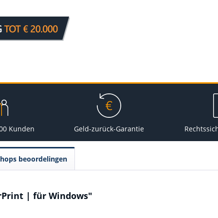
000 Kunden
Geld-zurück-Garantie
Rechtssic
Shops beoordelingen
rPrint | für Windows"