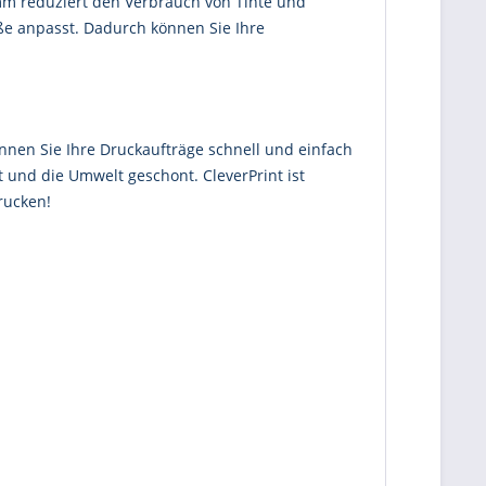
amm reduziert den Verbrauch von Tinte und
öße anpasst. Dadurch können Sie Ihre
önnen Sie Ihre Druckaufträge schnell und einfach
 und die Umwelt geschont. CleverPrint ist
rucken!