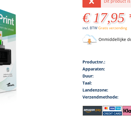
Dit product i
€ 17,95 
incl. BTW
Gratis verzending
Onmiddellijke d
Productnr.:
Apparaten:
Duur:
Taal:
Landenzone:
Verzendmethode: