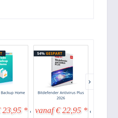
T
54%
GESPART
33%
GESPA
 Backup Home
Bitdefender Antivirus Plus
Kofax Powe
2026
 23,95 *
vanaf € 22,95 *
€ 134,
€ 38,95 *
€ 49,99 *