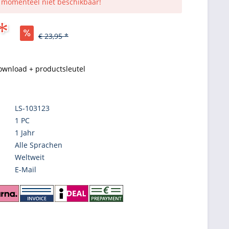
s momenteel niet beschikbaar!
*
€ 23,95 *
ownload + productsleutel
LS-103123
1 PC
1 Jahr
Alle Sprachen
Weltweit
E-Mail