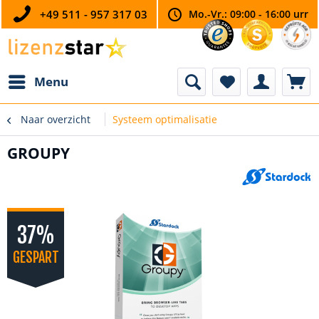
+49 511 - 957 317 03
Mo.-Vr.: 09:00 - 16:00 urr
Menu
Naar overzicht
Systeem optimalisatie
GROUPY
37%
GESPART