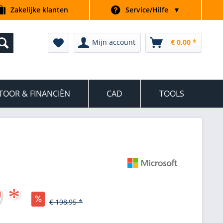
Zakelijke klanten
Service/Hilfe
▼
Mijn account
€ 0,00 *
TOOR & FINANCIËN
CAD
TOOLS
 *
€ 198,95 *