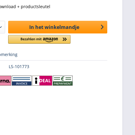
ownload + productsleutel
In het winkelmandje
merking
LS-101773