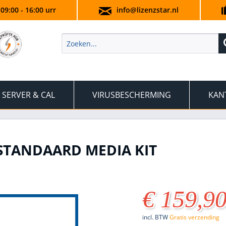
 09:00 - 16:00 urr
info@lizenzstar.nl
SERVER & CAL
VIRUSBESCHERMING
KAN
 STANDAARD MEDIA KIT
€ 159,90
incl. BTW
Gratis verzending