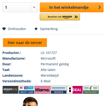
In het winkelmandje
Onthouden
Opmerking
hier naar de server
Productnr.:
LS-101727
Manufacturer:
Microsoft
Duur:
Permanent geldig
Taal:
Alle talen
Landenzone:
Wereldwijd
Verzendmethode:
E-Mail