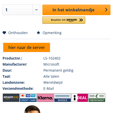
In het winkelmandje
Onthouden
Opmerking
hier naar de server
Productnr.:
LS-102402
Manufacturer:
Microsoft
Duur:
Permanent geldig
Taal:
Alle talen
Landenzone:
Wereldwijd
Verzendmethode:
E-Mail