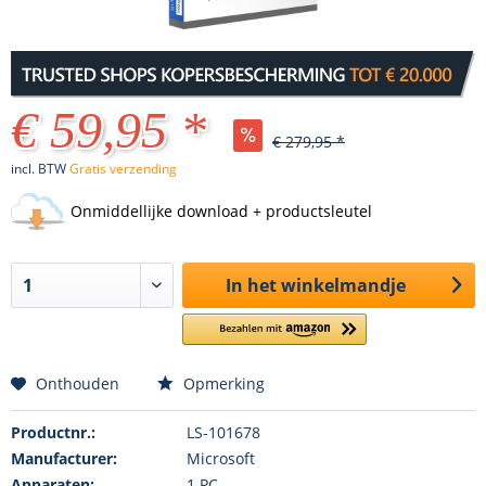
€ 59,95 *
€ 279,95 *
incl. BTW
Gratis verzending
Onmiddellijke download + productsleutel
In het winkelmandje
Onthouden
Opmerking
Productnr.:
LS-101678
Manufacturer:
Microsoft
Apparaten:
1 PC