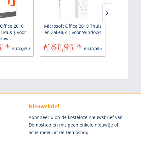
 Office 2016
Microsoft Office 2019 Thuis
Microsof
l Plus | voor
en Zakelijk | voor Windows
Professiona
dows
5 *
€ 61,95 *
€ 75,9
€ 139,95 *
€ 119,95 *
Nieuwsbrief
Abonneer u op de kosteloze nieuwsbrief van
Demoshop en mis geen enkele nieuwtje of
actie meer uit de Demoshop.