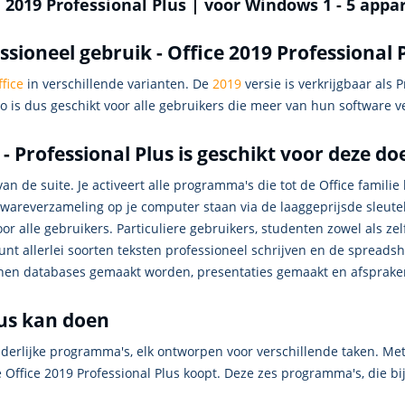
 2019 Professional Plus | voor Windows 1 - 5 appa
sioneel gebruik - Office 2019 Professional 
fice
in verschillende varianten. De
2019
versie is verkrijgbaar als 
ro is dus geschikt voor alle gebruikers die meer van hun software 
 Professional Plus is geschikt voor deze d
n de suite. Je activeert alle programma's die tot de Office familie 
oftwareverzameling op je computer staan via de laaggeprijsde sleut
r alle gebruikers. Particuliere gebruikers, studenten zowel als zel
kunt allerlei soorten teksten professioneel schrijven en de spreads
nnen databases gemaakt worden, presentaties gemaakt en afsprak
lus kan doen
nderlijke programma's, elk ontworpen voor verschillende taken. Met
 Office 2019 Professional Plus koopt. Deze zes programma's, die bij