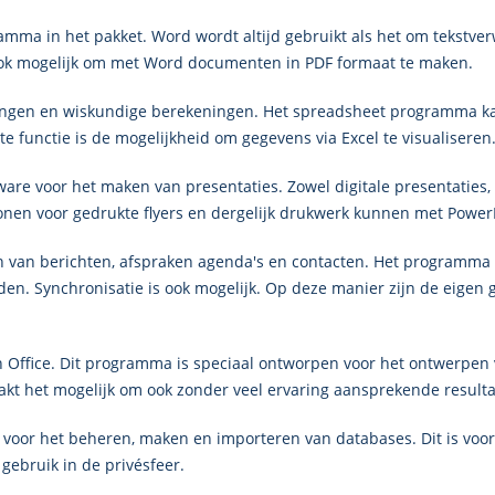
amma in het pakket. Word wordt altijd gebruikt als het om tekstve
s ook mogelijk om met Word documenten in PDF formaat te maken.
eningen en wiskundige berekeningen. Het spreadsheet programma ka
e functie is de mogelijkheid om gegevens via Excel te visualiseren.
oftware voor het maken van presentaties. Zowel digitale presentati
lonen voor gedrukte flyers en dergelijk drukwerk kunnen met Powe
n van berichten, afspraken agenda's en contacten. Het programma 
den. Synchronisatie is ook mogelijk. Op deze manier zijn de eigen
n Office. Dit programma is speciaal ontworpen voor het ontwerpen v
aakt het mogelijk om ook zonder veel ervaring aansprekende resulta
 voor het beheren, maken en importeren van databases. Dit is voora
 gebruik in de privésfeer.