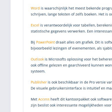
Word
is waarschijnlijk het meest bekende progr
schrijven, lange teksten of zelfs boeken. Het i
Excel
is verantwoordelijk voor tabellen, berek
statistische gegevens verwerken. Een interessant
Bij
PowerPoint
draait alles om grafiek. Dit is s
bijvoorbeeld lezingen of evenementen, als sjab
Outlook
is Microsofts oplossing voor het behere
ook offline gelezen en gearchiveerd kunnen wor
systeem.
Publisher
is ook beschikbaar in de Pro versie va
De visuele gebruikersinterface is intuïtief en m
Met
Access
heeft dit kantoorpakket ook software
zijn beslist ook interessante mogelijkheden voor