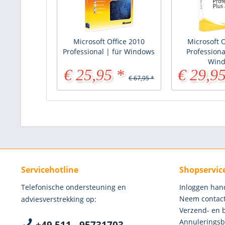
Microsoft Office 2010
Microsoft O
Professional | für Windows
Professiona
Win
€ 25,95 *
€ 29,95
€ 67,95 *
Servicehotline
Shopservic
Telefonische ondersteuning en
Inloggen han
Neem contact
adviesverstrekking op:
Verzend- en 
Annuleringsb
+49 511 - 95731703