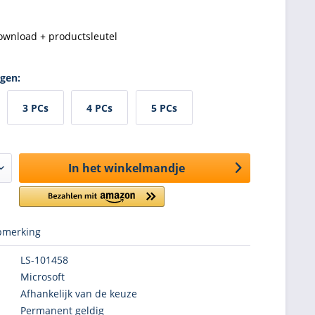
ownload + productsleutel
ngen:
3 PCs
4 PCs
5 PCs
In het winkelmandje
merking
LS-101458
Microsoft
Afhankelijk van de keuze
Permanent geldig