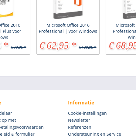
ffice 2010
Microsoft Office 2016
Microsoft
l Plus voor
Professional | voor Windows
Professiona
dows
Win
 *
€ 62,95 *
€ 68,9
€ 79,95 *
€ 139,95 *
e
Informatie
delaar
Cookie-instellingen
 op met
Newsletter
betalingsvoorwaarden
Referenzen
eleid & formulier
Ondersteuning en Service