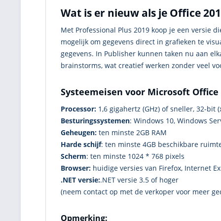
Wat is er nieuw als je Office 20
Met Professional Plus 2019 koop je een versie di
mogelijk om gegevens direct in grafieken te vis
gegevens. In Publisher kunnen taken nu aan el
brainstorms, wat creatief werken zonder veel vo
Systeemeisen voor Microsoft Office 
Processor:
1,6 gigahertz (GHz) of sneller, 32-bit (x
Besturingssystemen
: Windows 10, Windows Ser
Geheugen:
ten minste 2GB RAM
Harde schijf
: ten minste 4GB beschikbare ruimt
Scherm
: ten minste 1024 * 768 pixels
Browser:
huidige versies van Firefox, Internet E
.NET versie:
.NET versie 3.5 of hoger
(neem contact op met de verkoper voor meer ged
Opmerking: