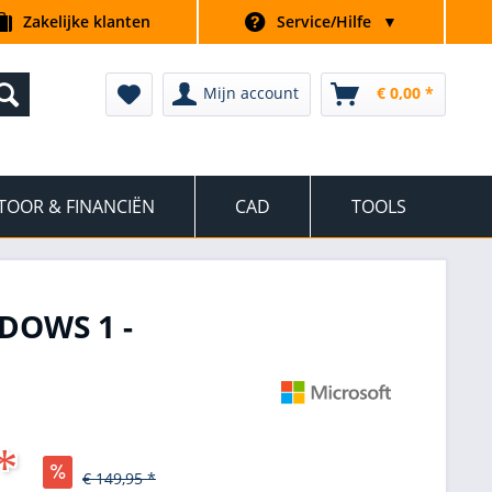
Zakelijke klanten
Service/Hilfe
▼
Mijn account
€ 0,00 *
TOOR & FINANCIËN
CAD
TOOLS
DOWS 1 -
*
€ 149,95 *