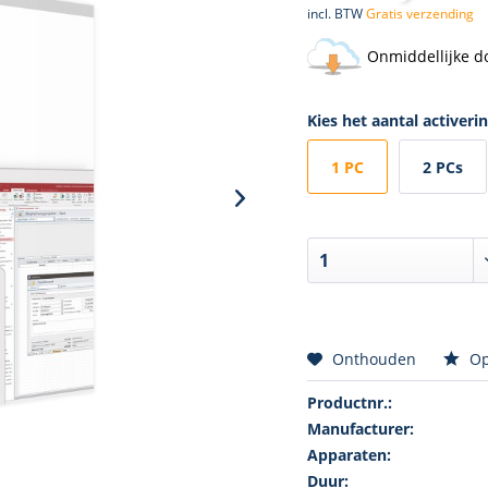
incl. BTW
Gratis verzending
Onmiddellijke d
Kies het aantal activeri
1 PC
2 PCs
Onthouden
Op
Productnr.:
Manufacturer:
Apparaten:
Duur: