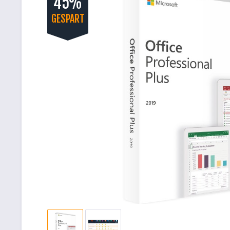
45%
GESPART