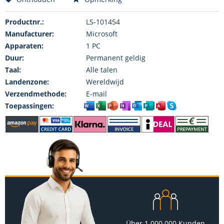
Productnr.:
LS-101454
Manufacturer:
Microsoft
Apparaten:
1 PC
Duur:
Permanent geldig
Taal:
Alle talen
Landenzone:
Wereldwijd
Verzendmethode:
E-mail
Toepassingen:
Über 1.000.000 Kunden