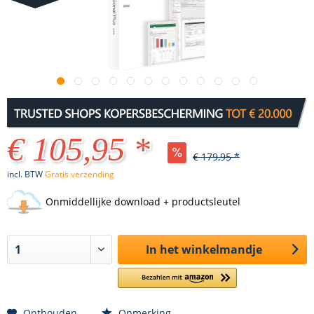
€ 105,95 *
€ 179,95 *
incl. BTW
Gratis verzending
Onmiddellijke download + productsleutel
In het winkelmandje
Onthouden
Opmerking