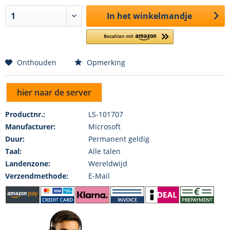
In het winkelmandje
Onthouden
Opmerking
hier naar de server
Productnr.:
LS-101707
Manufacturer:
Microsoft
Duur:
Permanent geldig
Taal:
Alle talen
Landenzone:
Wereldwijd
Verzendmethode:
E-Mail